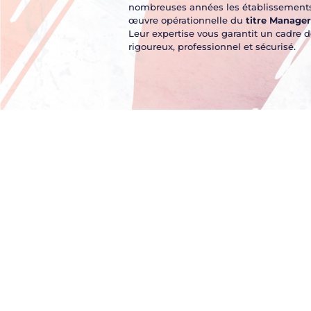
nombreuses années les établissements
œuvre opérationnelle du
titre Manager 
Leur expertise vous garantit un cadre d
rigoureux, professionnel et sécurisé.
VO
F
F
R