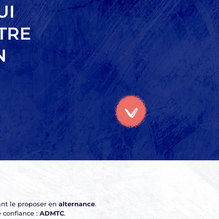
UI
TRE
N
nt le proposer en
alternance
.
e confiance :
ADMTC
.