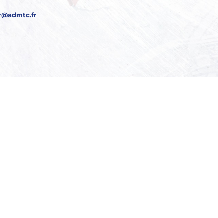
er@admtc.fr
DE
EZ
S
AU
 ?