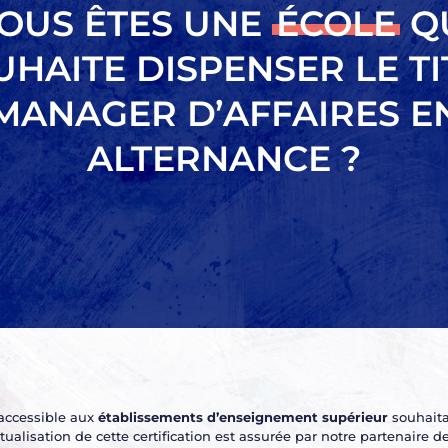
OUS ÊTES UNE
ÉCOLE
Q
UHAITE DISPENSER LE TI
MANAGER D’AFFAIRES E
ALTERNANCE ?
 accessible aux
établissements d’enseignement supérieur
souhaita
ualisation de cette certification est assurée par notre partenaire d