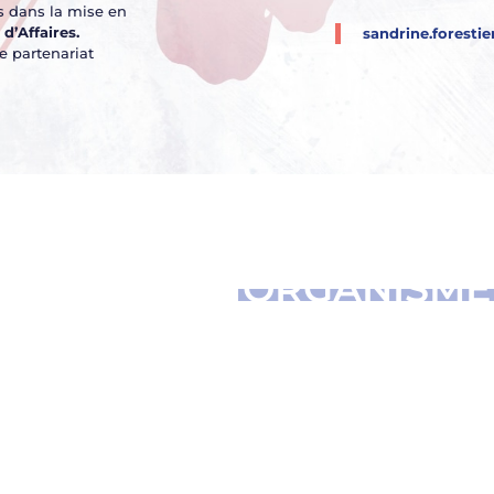
 dans la mise en
d’Affaires.
sandrine.foresti
e partenariat
US ÊTES UN
ORGANISME
ORMATION ET SOUHAIT
DISPENSER L’UNE DE NO
ORMATIONS INSCRITES 
ÉPERTOIRE SPÉCIFIQUE